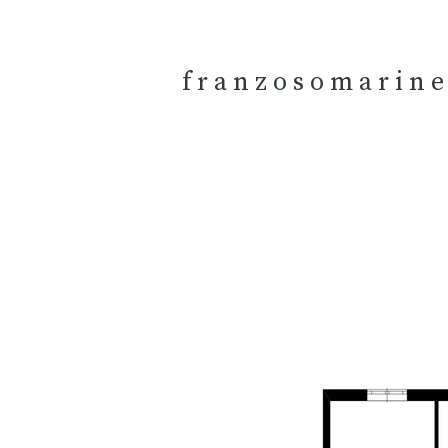
f r a n z o s o m a r i n e 