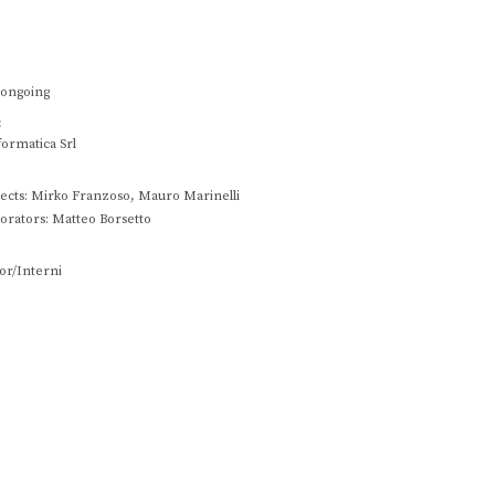
 ongoing
:
formatica Srl
tects: Mirko Franzoso, Mauro Marinelli
borators: Matteo Borsetto
or/Interni