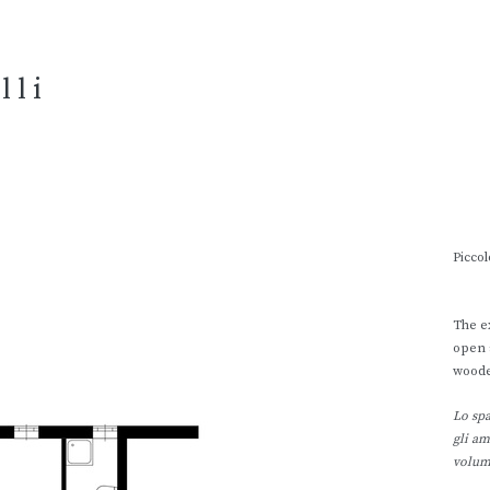
l l i
Piccol
The e
open a
woode
Lo spa
gli am
volume