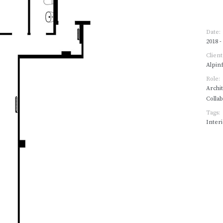
Date:
2018 -
Client
Alpin
Role:
Archi
Colla
Tags:
Interi